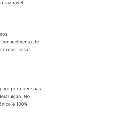
o razoável.
amos
s conhecimento de
excluir essas
para proteger suas
destruição. No
ônico é 100%