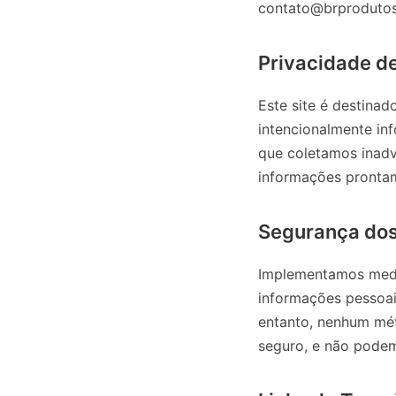
contato@brprodutos.
Privacidade d
Este site é destina
intencionalmente i
que coletamos inad
informações pronta
Segurança do
Implementamos medid
informações pessoai
entanto, nenhum mét
seguro, e não podem