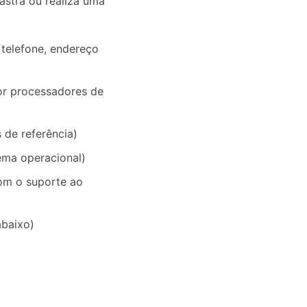
astra ou realiza uma
 telefone, endereço
or processadores de
 de referência)
tema operacional)
om o suporte ao
abaixo)