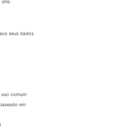
site.
 aos seus dados
de uso comum
 baseado em
l